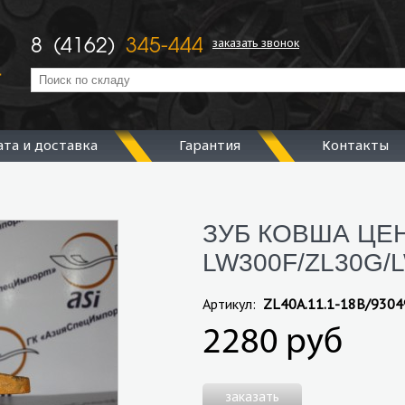
заказать звонок
8 (4162)
345-444
ата и доставка
Гарантия
Контакты
ЗУБ КОВША ЦЕ
LW300F/ZL30G/
Артикул:
ZL40A.11.1-18B/930
2280 руб
заказать