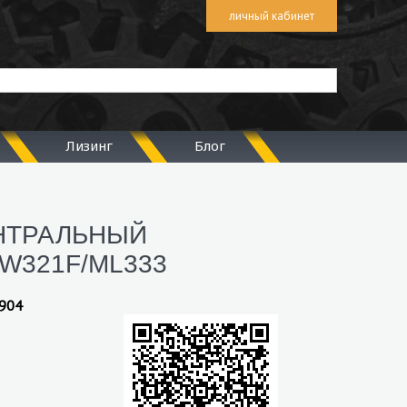
личный кабинет
Лизинг
Блог
НТРАЛЬНЫЙ
LW321F/ML333
4904